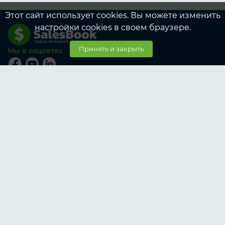
Этот сайт использует cookies. Вы можете изменить
настройки cookies в своем браузере.
Принять и закрыть
Мы в соцсетях
© SalesBook, 2026
Тарифы
Участникам
Корпоративные тарифы для Участников
Заказчикам
Корпоративные тарифы для Заказчиков
О SalesBook
О нас
Услуги
Условия работы
Контакты