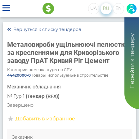
UA
RU
EN
Вернуться к списку тендеров
Перейти к тендеру
Металовироби ущільнюючі пелюстки
за кресленнями для Криворізького
заводу ПрАТ Кривий Ріг Цемент
Категории номенклатуры по CPV
44420000-0
Товары, используемые в строительстве
Механічне обладнання
№
Тур 1
(Тендер (RFX))
Завершено
Добавить в избранное
Заказчик