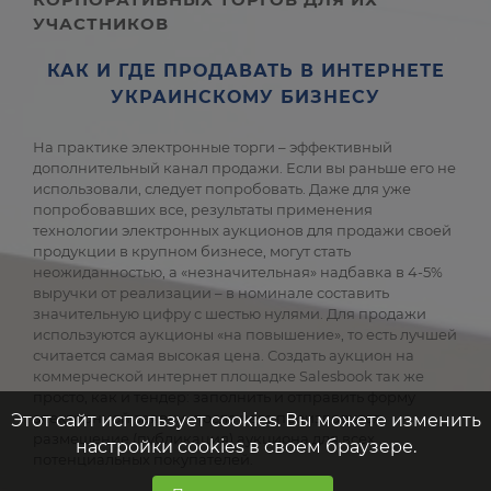
УЧАСТНИКОВ
КАК И ГДЕ ПРОДАВАТЬ В ИНТЕРНЕТЕ
УКРАИНСКОМУ БИЗНЕСУ
На практике электронные торги – эффективный
дополнительный канал продажи. Если вы раньше его не
использовали, следует попробовать. Даже для уже
попробовавших все, результаты применения
технологии электронных аукционов для продажи своей
продукции в крупном бизнесе, могут стать
неожиданностью, а «незначительная» надбавка в 4-5%
выручки от реализации – в номинале составить
значительную цифру с шестью нулями. Для продажи
используются аукционы «на повышение», то есть лучшей
считается самая высокая цена. Создать аукцион на
коммерческой интернет площадке Salesbook так же
просто, как и тендер: заполнить и отправить форму
электронной заявки, после чего производится
Этот сайт использует cookies. Вы можете изменить
размещение (публикация) аукциона для всех
настройки cookies в своем браузере.
потенциальных покупателей.