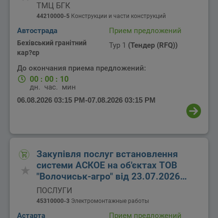
ТМЦ БГК
44210000-5
Конструкции и части конструкций
Автострада
Прием предложений
Бехівський гранітний
Тур 1
(Тендер (RFQ))
кар?єр
До окончания приема предложений:
00
:
00
:
10
дн.
час.
мин.
06.08.2026 03:15 PM
-
07.08.2026 03:15 PM
Закупівля послуг встановлення
системи АСКОЕ на об'єктах ТОВ
"Волочиськ-агро" від 23.07.2026
року.
ПОСЛУГИ
45310000-3
Электромонтажные работы
Астарта
Прием предложений