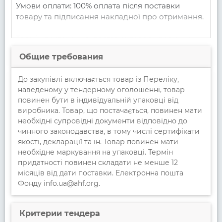
Умови оплати: 100% оплата після поставки 
товару та підписання накладної про отримання.

Термін постачання: поставка товару повинна 
відбутися не пізніше 7-10 робочих днів з 
Общие требования
моменту підписання договору. 

До закупівлі включається товар із Переліку,
Комерційна пропозиція повинна містити 
наведеному у тендерному оголошенні, товар
заповнену титульну сторінку згідно вкладеного 
повинен бути в індивідуальній упаковці від
Додатку №1, та Специфікацію згідно вкладеного 
виробника. Товар, що постачається, повинен мати
Додатку №2, з вказаною ціною кожної позиції 
необхідні супровідні документи відповідно до
та загальну суму пропозиції. 

чинного законодавства, в тому числі сертифікати
Правила оформлення тендерної пропозиції: 
якості, декларації та ін. Товар повинен мати
учасники мають подавати пропозиції в 
необхідне маркування на упаковці. Термін
електронному вигляді на торгову площадку, 
придатності повинен складати не менше 12
або на електронну пошту  
для просмотра 
місяців від дати поставки. Електронна пошта
контактных данных - авторизуйтесь!
Фонду info.ua@ahf.org.
Відповідальність за достовірність наданої 
інформації в своїй тендерній пропозиції несе 
учасник.
Критерии тендера