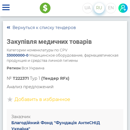
UA
RU
EN
Вернуться к списку тендеров
Закупівля медичних товарів
Категории номенклатуры по CPV
33000000-0
Медицинское оборудование, фармацевтическая
продукция и средства личной гигиены
Регион
Вся Украина
№
T222371
Тур 1
(Тендер RFx)
Анализ предложений
Добавить в избранное
Заказчик
Благодійний Фонд "Фундація АнтиСНІД
Україна"