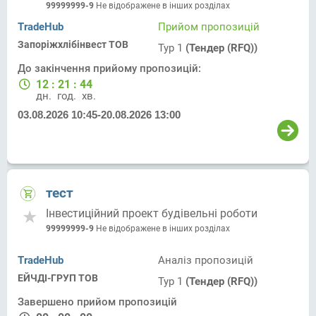
Головна, 223
99999999-9
Не відображене в інших розділах
TradeHub
Прийом пропозицій
Запоріжхлібінвест ТОВ
Тур 1
(Тендер (RFQ))
До закінчення прийому пропозицій:
12
:
21
:
44
дн.
год.
хв.
03.08.2026 10:45
-
20.08.2026 13:00
тест
Інвестиційний проект будівельні роботи
99999999-9
Не відображене в інших розділах
TradeHub
Аналіз пропозицій
ЕЙЧДІ-ГРУП ТОВ
Тур 1
(Тендер (RFQ))
Завершено прийом пропозицій