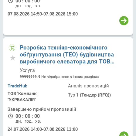
00
:
00
:
00
дн.
год.
хв.
07.08.2026 14:59
-
07.08.2026 15:00
Розробка техніко-економічного
обґрунтування (ТЕО) будівництва
виробничого елеватора для ТОВ
«Компанія «Укрбакалія»
Услуга
99999999-9
Не відображене в інших розділах
TradeHub
Аналіз пропозицій
ТОВ "Компанія
Тур 1
(Тендер (RFQ))
"УКРБАКАЛІЯ"
Завершено прийом пропозицій
00
:
00
:
00
дн.
год.
хв.
24.07.2026 14:00
-
07.08.2026 13:00