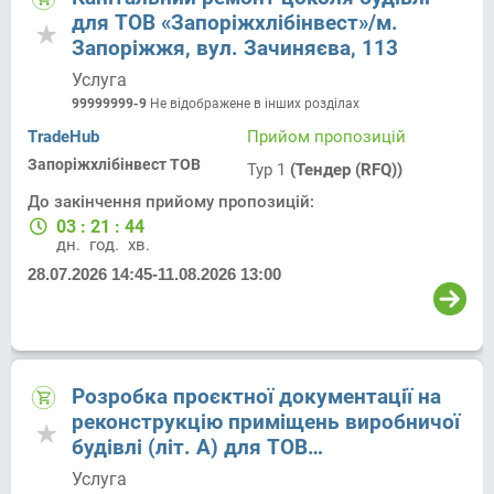
для ТОВ «Запоріжхлібінвест»/м.
Запоріжжя, вул. Зачиняєва, 113
Услуга
99999999-9
Не відображене в інших розділах
TradeHub
Прийом пропозицій
Запоріжхлібінвест ТОВ
Тур 1
(Тендер (RFQ))
До закінчення прийому пропозицій:
03
:
21
:
44
дн.
год.
хв.
28.07.2026 14:45
-
11.08.2026 13:00
Розробка проєктної документації на
реконструкцію приміщень виробничої
будівлі (літ. А) для ТОВ
“Запоріжлібінвест”/м. Чернівці, вул.
Услуга