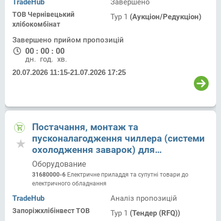
TradeHub
Завершено
ТОВ Чернівецький
Тур 1
(Аукціон/Редукціон)
хлібокомбінат
Завершено прийом пропозицій
00
:
00
:
00
дн.
год.
хв.
20.07.2026 11:15
-
21.07.2026 17:25
Постачання, монтаж та
пусконалагодження чиллера (системи
охолодження заварок) для
дріжджового відділення ТОВ
Оборудование
«Запоріжхлібінвест»/м. Запоріжжя,
31680000-6
Електричне приладдя та супутні товари до
вул. Новобудов, 6
електричного обладнання
TradeHub
Аналіз пропозицій
Запоріжхлібінвест ТОВ
Тур 1
(Тендер (RFQ))