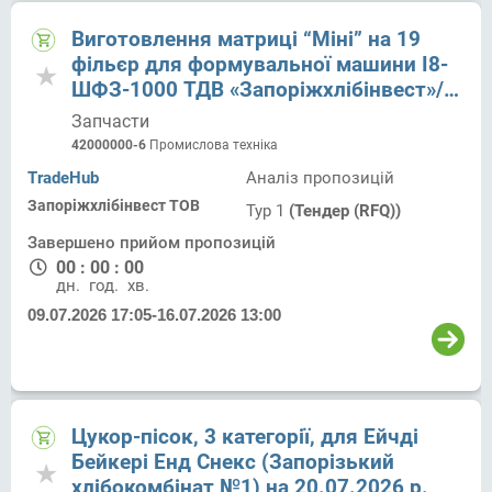
Виготовлення матриці “Міні” на 19
фільєр для формувальної машини І8-
ШФЗ-1000 ТДВ «Запоріжхлібінвест»/
м. Запоріжжя, вул. Верхня, 1
Запчасти
42000000-6
Промислова техніка
TradeHub
Аналіз пропозицій
Запоріжхлібінвест ТОВ
Тур 1
(Тендер (RFQ))
Завершено прийом пропозицій
00
:
00
:
00
дн.
год.
хв.
09.07.2026 17:05
-
16.07.2026 13:00
Цукор-пісок, 3 категорії, для Ейчді
Бейкері Енд Снекс (Запорізький
хлібокомбінат №1) на 20.07.2026 р.