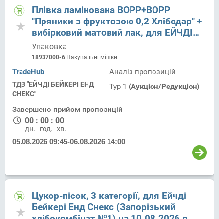
Плівка ламінована ВОРР+ВОРР
"Пряники з фруктозою 0,2 Хлібодар" +
вибірковий матовий лак, для ЕЙЧДІ
БЕЙКЕРІ ЕНД СНЕКС
Упаковка
18937000-6
Пакувальні мішки
TradeHub
Аналіз пропозицій
ТДВ "ЕЙЧДІ БЕЙКЕРІ ЕНД
Тур 1
(Аукціон/Редукціон)
СНЕКС"
Завершено прийом пропозицій
00
:
00
:
00
дн.
год.
хв.
05.08.2026 09:45
-
06.08.2026 14:00
Цукор-пісок, 3 категорії, для Ейчді
Бейкері Енд Снекс (Запорізький
хлібокомбінат №1) на 10.08.2026 р.