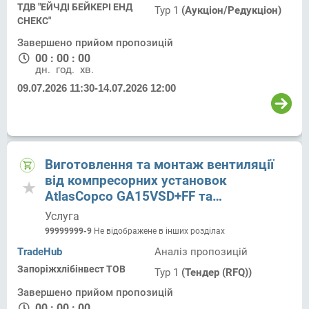
ТДВ "ЕЙЧДІ БЕЙКЕРІ ЕНД
Тур 1
(Аукціон/Редукціон)
СНЕКС"
Завершено прийом пропозицій
00
:
00
:
00
дн.
год.
хв.
09.07.2026 11:30
-
14.07.2026 12:00
Виготовлення та монтаж вентиляції
від компресорних установок
AtlasCopco GA15VSD+FF та
GA18VSD+FFТДВ у приміщенні
Услуга
компресорної ТОВ
99999999-9
Не відображене в інших розділах
«Запоріжхлібінвест»/м. Запоріжжя,
TradeHub
Аналіз пропозицій
вул. Верхня, 1
Запоріжхлібінвест ТОВ
Тур 1
(Тендер (RFQ))
Завершено прийом пропозицій
00
:
00
:
00