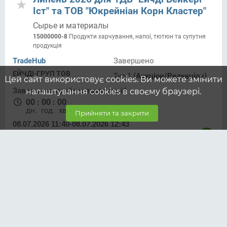
Іст" та ТОВ "Юкрейніан Корн Кластер"
Сырье и материалы
15000000-8
Продукти харчування, напої, тютюн та супутня
продукція
TradeHub
Завершено
ЕЙЧДІ-ГРУП ТОВ
Тур 1
(Аукціон/Редукціон)
Цей сайт використовує cookies. Ви можете змінити
Завершено прийом пропозицій
налаштування cookies в своєму браузері.
00
:
00
:
00
дн.
год.
хв.
Прийняти та закрити
08.07.2026 11:40
-
08.07.2026 12:43
Плівки з ламінуванням
ВОРРМ+ВОРР+матовий лак "Тости
житні"
Упаковка