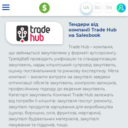
UA
RU
EN
Тендери від
компанії Trade Hub
на Salesbook
Trade Hub – компанія,
що займається закупівлями у форматі аутсорсингу.
ТрейдХаб проводить уніфікацію та стандартизацію
закупівель, надає клієнтський супровід закупівель,
оцінку постачальників та ринкову експертизу. Мета
компанії – знизити витрати на закупівлі завдяки
оптимізації обсягів закупівель, контролю залишків,
професійному підходу до ведення закупівель.
Категорії закупівель Компанії Trade Hub залежать
від потреби її клієнтів: закупівля послуг ремонту,
закупівлі продуктів харчування для виробництва
(цукор, борошно, олія, фруктоза, маргарин),
закупівлі будівельних матеріалів, закупівлі
пакування та піддонів, тощо.