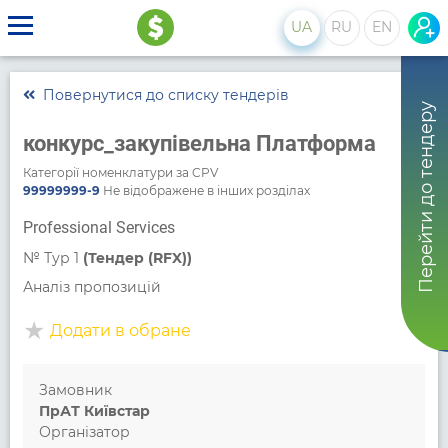
UA
RU
EN
Повернутися до списку тендерів
Перейти до тендеру
конкурс_закупівельна Платформа
Категорії номенклатури за CPV
99999999-9
Не відображене в інших розділах
Professional Services
№
Тур 1
(Тендер (RFX))
Аналіз пропозицій
Додати в обране
Замовник
ПрАТ Київстар
Організатор