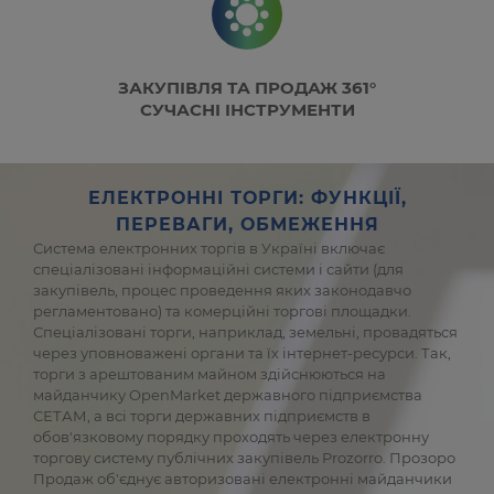
ЗАКУПІВЛЯ ТА ПРОДАЖ 361°
СУЧАСНІ ІНСТРУМЕНТИ
ЕЛЕКТРОННІ ТОРГИ: ФУНКЦІЇ,
ПЕРЕВАГИ, ОБМЕЖЕННЯ
Система електронних торгів в Україні включає
спеціалізовані інформаційні системи і сайти (для
закупівель, процес проведення яких законодавчо
регламентовано) та комерційні торгові площадки.
Спеціалізовані торги, наприклад, земельні, провадяться
через уповноважені органи та їх інтернет-ресурси. Так,
торги з арештованим майном здійснюються на
майданчику OpenMarket державного підприємства
СЕТАМ, а всі торги державних підприємств в
обов'язковому порядку проходять через електронну
торгову систему публічних закупівель Prozorro. Прозоро
Продаж об'єднує авторизовані електронні майданчики