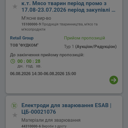
к.т. Мясо тварин період промо з
17.08-23.07.2026 період закупівлі з
15.08-22.08.2026
М'ясне вир-во
15100000-9
Продукція тваринництва, м’ясо та
м’ясопродукти
Retail Group
Прийом пропозицій
ТОВ "ФУДКОМ"
Тур 1
(Аукціон/Редукціон)
До закінчення прийому пропозицій:
00
:
00
:
28
дн.
год.
хв.
06.08.2026 14:30
-
06.08.2026 15:00
Електроди для зварювання ESAB |
ЦБ-00021076
Матеріали для зварювання
44310000-6
Вироби з дроту