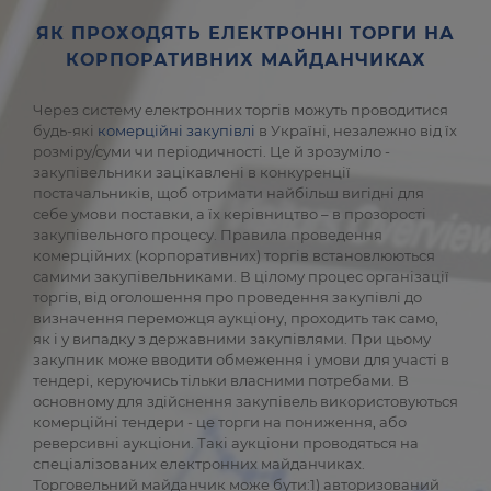
ЯК ПРОХОДЯТЬ ЕЛЕКТРОННІ ТОРГИ НА
КОРПОРАТИВНИХ МАЙДАНЧИКАХ
Через систему електронних торгів можуть проводитися
будь-які
комерційні закупівлі
в Україні, незалежно від їх
розміру/суми чи періодичності. Це й зрозуміло -
закупівельники зацікавлені в конкуренції
постачальників, щоб отримати найбільш вигідні для
себе умови поставки, а їх керівництво – в прозорості
закупівельного процесу. Правила проведення
комерційних (корпоративних) торгів встановлюються
самими закупівельниками. В цілому процес організації
торгів, від оголошення про проведення закупівлі до
визначення переможця аукціону, проходить так само,
як і у випадку з державними закупівлями. При цьому
закупник може вводити обмеження і умови для участі в
тендері, керуючись тільки власними потребами. В
основному для здійснення закупівель використовуються
комерційні тендери - це торги на пониження, або
реверсивні аукціони. Такі аукціони проводяться на
спеціалізованих електронних майданчиках.
Торговельний майданчик може бути:1) авторизований