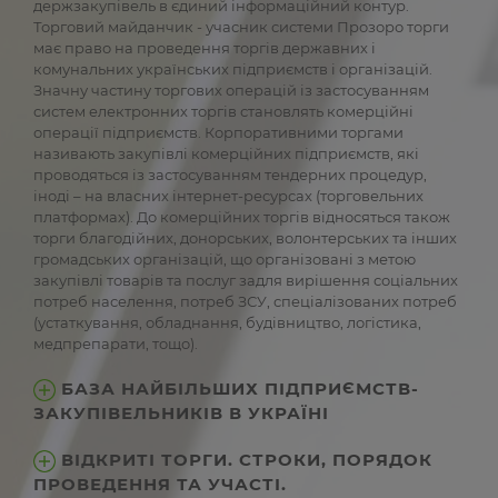
держзакупівель в єдиний інформаційний контур.
Торговий майданчик - учасник системи Прозоро торги
має право на проведення торгів державних і
комунальних українських підприємств і організацій.
Значну частину торгових операцій із застосуванням
систем електронних торгів становлять комерційні
операції підприємств. Корпоративними торгами
називають закупівлі комерційних підприємств, які
проводяться із застосуванням тендерних процедур,
іноді – на власних інтернет-ресурсах (торговельних
платформах). До комерційних торгів відносяться також
торги благодійних, донорських, волонтерських та інших
громадських організацій, що організовані з метою
закупівлі товарів та послуг задля вирішення соціальних
потреб населення, потреб ЗСУ, спеціалізованих потреб
(устаткування, обладнання, будівництво, логістика,
медпрепарати, тощо).
БАЗА НАЙБІЛЬШИХ ПІДПРИЄМСТВ-
ЗАКУПІВЕЛЬНИКІВ В УКРАЇНІ
ВІДКРИТІ ТОРГИ. СТРОКИ, ПОРЯДОК
ПРОВЕДЕННЯ ТА УЧАСТІ.