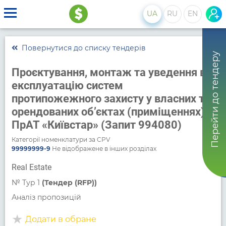
UA
RU
EN
Повернутися до списку тендерів
Перейти до тендеру
Проєктування, монтаж та уведення в
експлуатацію систем
протипожежного захисту у власних та
орендованих об’єктах (приміщеннях)
ПрАТ «Київстар» (Запит 994080)
Категорії номенклатури за CPV
99999999-9
Не відображене в інших розділах
Real Estate
№
Тур 1
(Тендер (RFP))
Аналіз пропозицій
Додати в обране