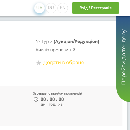
UA
RU
EN
Вхід / Реєстрація
Перейти до тендеру
а
№
Тур 2
(Аукціон/Редукціон)
Аналіз пропозицій
Додати в обране
Завершено прийом пропозицій
00
:
00
:
00
дн.
год.
хв.