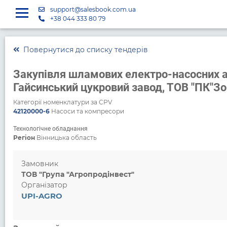
support@salesbook.com.ua
+38 044 333 80 79
Повернутися до списку тендерів
Закупівля шламових електро-насосних аг
Гайсинський цукровий завод, ТОВ "ПК"Зо
Категорії номенклатури за CPV
42120000-6
Насоси та компресори
Технологічне обладнання
Регіон
Вінницька область
Замовник
ТОВ "Група "Агропродінвест"
Організатор
UPI-AGRO