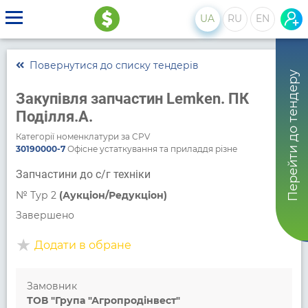
UA
RU
EN
Повернутися до списку тендерів
Перейти до тендеру
Закупівля запчастин Lemken. ПК
Поділля.А.
Категорії номенклатури за CPV
30190000-7
Офісне устаткування та приладдя різне
Запчастини до с/г техніки
№
Тур 2
(Аукціон/Редукціон)
Завершено
Додати в обране
Замовник
ТОВ "Група "Агропродінвест"