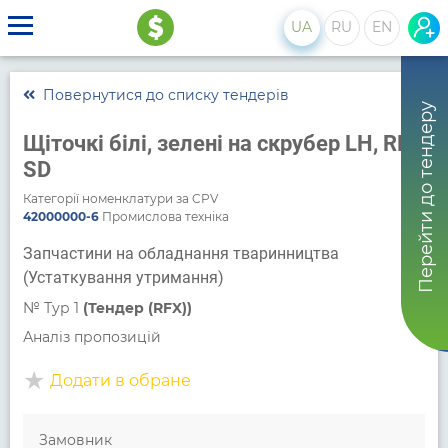
UA
RU
EN
Повернутися до списку тендерів
Перейти до тендеру
Щіточкі білі, зелені на скрубер LH, RH
SD
Категорії номенклатури за CPV
42000000-6
Промислова техніка
Запчастини на обладнання тваринництва
(Устаткування утримання)
№
Тур 1
(Тендер (RFX))
Аналіз пропозицій
Додати в обране
Замовник