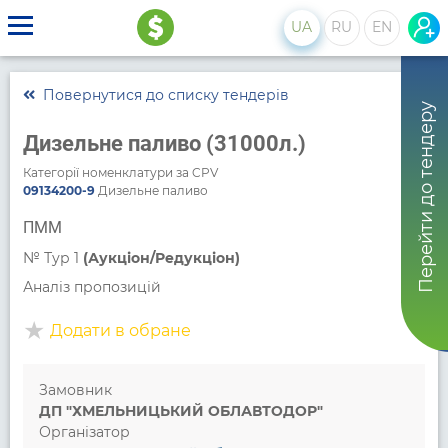
UA
RU
EN
Повернутися до списку тендерів
Перейти до тендеру
Дизельне паливо (31000л.)
Категорії номенклатури за CPV
09134200-9
Дизельне паливо
ПММ
№
Тур 1
(Аукціон/Редукціон)
Аналіз пропозицій
Додати в обране
Замовник
ДП "ХМЕЛЬНИЦЬКИЙ ОБЛАВТОДОР"
Організатор