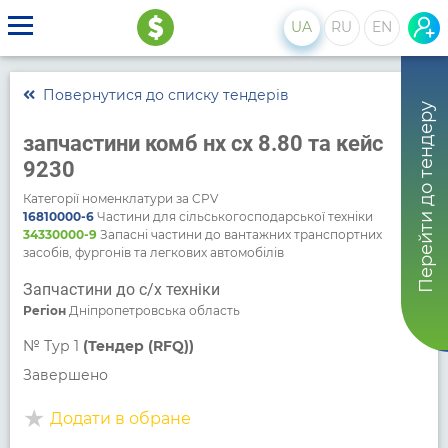
UA
RU
EN
Повернутися до списку тендерів
Перейти до тендеру
запчастини комб нх сх 8.80 та кейс
9230
Категорії номенклатури за CPV
16810000-6
Частини для сільськогосподарської техніки
34330000-9
Запасні частини до вантажних транспортних
засобів, фургонів та легкових автомобілів
Запчастини до с/х техніки
Регіон
Дніпропетровська область
№
Тур 1
(Тендер (RFQ))
Завершено
Додати в обране