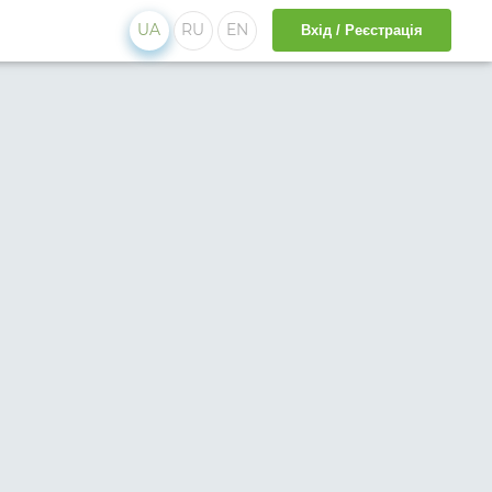
UA
RU
EN
Вхід / Реєстрація